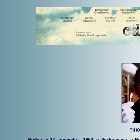
T
IHO
Rođen je 17. novembra, 1960. u Seskovcima, u Re