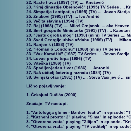
22. Raste trava (1997) (TV) .... Knežević
23. "Kraj dinastije Obrenović" (1995) TV Series .... 
24. Simpatija i antipatija (1995) (TV) .... Jovan Sterij
25. Znakovi (1995) (TV) .... Ivo Andrić
26. Večita slavina (1994) (TV)
27. Raj (1993) (TV) .... Miloš Crnjanski ... aka Heaven 
28. Smrt gospođe Ministarke (1991) (TV) .... Kapetan
29. "Jastuk groba mog" (1990) (mini) TV Series .... Mar
30. Sveti Georgije ubiva aždahu (1989) (TV) .... Mika
31. Ranjenik (1988) (TV)
32. "Roman o Londonu" (1988) (mini) TV Series
33. "Vuk Karadžić" (1987) TV Series .... Jovan Sterij
34. Lovac protiv topa (1986) (TV)
35. Vrteška (1986) (TV)
36. Spadijer-jedan život (1986) .... Antonić
37. Naš učitelj četvrtog razreda (1984) (TV)
38. Svinjski otac (1981) (TV) .... Steva Vasiljević ... si
Lično pojavljivanje:
1. Čekajuci Dučića (2000)
Značajni TV nastupi:
1. "Antologija glume - Bardovi teatra" in episode: "
2. "Kazneni prostor 2" playing "Sima" in episode: "
3. "Otvorena vrata" playing "Zilijen" in episode: "Kr
4. "Otvorena vrata" playing "TV voditelj" in episode