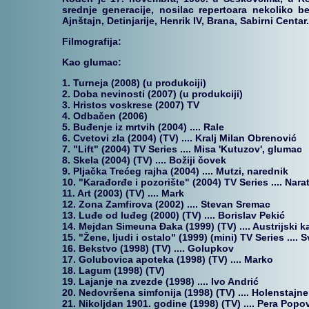
srednje generacije, nosilac repertoara nekoliko be
Ajnštajn, Detinjarije, Henrik IV, Brana, Sabirni Centa
Filmografija:
Kao glumac:
1. Turneja (2008) (u produkciji)
2. Doba nevinosti (2007) (u produkciji)
3. Hristos voskrese (2007) TV
4. Odbačen (2006)
5. Buđenje iz mrtvih (2004) .... Rale
6. Cvetovi zla (2004) (TV) .... Kralj Milan Obrenović
7. "Lift" (2004) TV Series .... Misa 'Kutuzov', glumac
8. Skela (2004) (TV) .... Božiji čovek
9. Pljačka Trećeg rajha (2004) .... Mutzi, narednik
10. "Karađorđe i pozorište" (2004) TV Series .... Nara
11. Art (2003) (TV) .... Mark
12. Zona Zamfirova (2002) .... Stevan Sremac
13. Luđe od luđeg (2000) (TV) .... Borislav Pekić
14. Mejdan Simeuna Đaka (1999) (TV) .... Austrijski 
15. "Žene, ljudi i ostalo" (1999) (mini) TV Series .... 
16. Bekstvo (1998) (TV) .... Golupkov
17. Golubovica apoteka (1998) (TV) .... Marko
18. Lagum (1998) (TV)
19. Lajanje na zvezde (1998) .... Ivo Andrić
20. Nedovršena simfonija (1998) (TV) .... Holenstajne
21. Nikoljdan 1901. godine (1998) (TV) .... Pera Popo