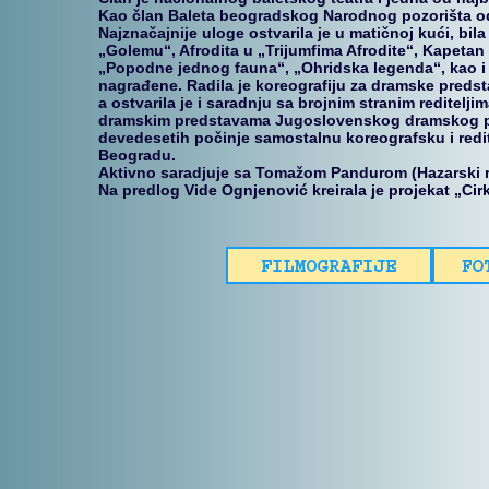
Kao član Baleta beogradskog Narodnog pozorišta odig
Najznačajnije uloge ostvarila je u matičnoj kući, bil
„Golemu“, Afrodita u „Trijumfima Afrodite“, Kapetan
„Popodne jednog fauna“, „Ohridska legenda“, kao i 
nagrađene. Radila je koreografiju za dramske predstav
a ostvarila je i saradnju sa brojnim stranim reditelj
dramskim predstavama Jugoslovenskog dramskog po
devedesetih počinje samostalnu koreografsku i redit
Beogradu.
Aktivno saradjuje sa Tomažom Pandurom (Hazarski re
Na predlog Vide Ognjenović kreirala je projekat „Cirk