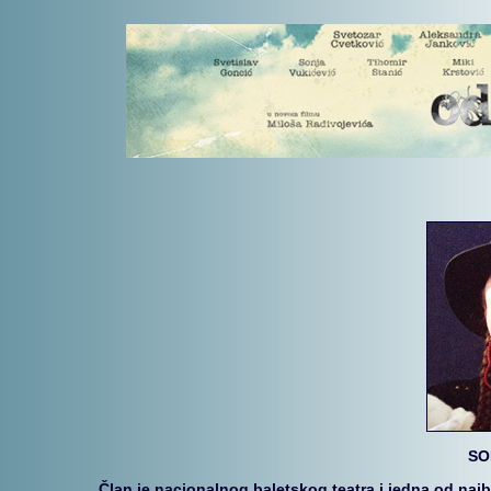
SO
Član je nacionalnog baletskog teatra i jedna od najb