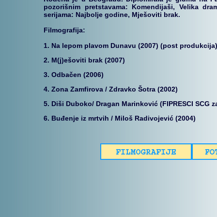
pozorišnim pretstavama: Komendijaši, Velika dram
serijama: Najbolje godine, Mješoviti brak.
Filmografija:
1. Na lepom plavom Dunavu (2007) (post produkcija
2. M(j)ešoviti brak (2007)
3. Odbačen (2006)
4. Zona Zamfirova / Zdravko Šotra (2002)
5. Diši Duboko/ Dragan Marinković (FIPRESCI SCG za
6. Buđenje iz mrtvih / Miloš Radivojević (2004)